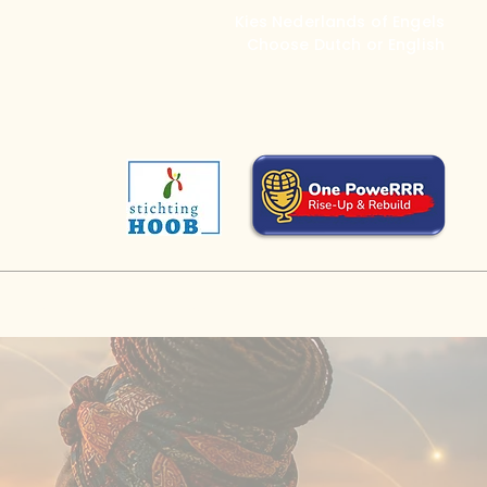
Kies Nederlands of Engels
Choose Dutch or English
Donaties
Contact
Recent Nieuws