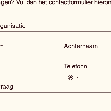
gen? Vul dan het contactformulier hieron
ganisatie
am
Achternaam
Telefoon
vraag