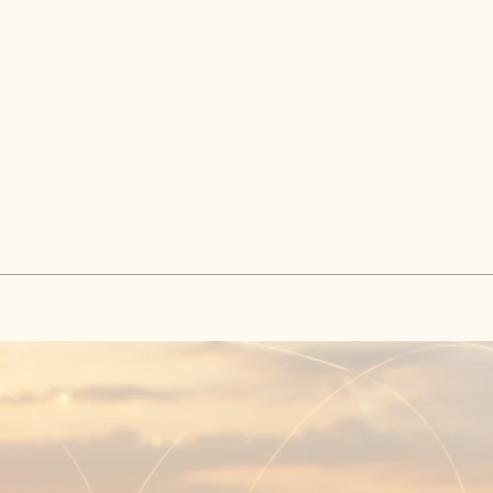
lstellingen
Onze Pijlers
Lid Worden