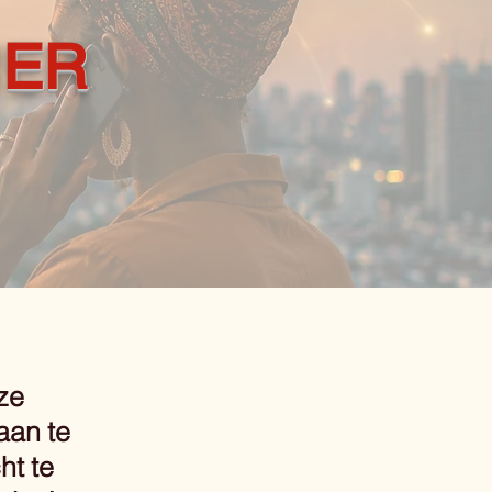
IER
ze
aan te
ht te