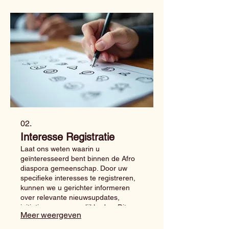
02.
Interesse Registratie
Laat ons weten waarin u
geïnteresseerd bent binnen de Afro
diaspora gemeenschap. Door uw
specifieke interesses te registreren,
kunnen we u gerichter informeren
over relevante nieuwsupdates,
initiatieven en mogelijkheden. Dit
Meer weergeven
helpt ons uw behoeften beter te
begrijpen en uw betrokkenheid te