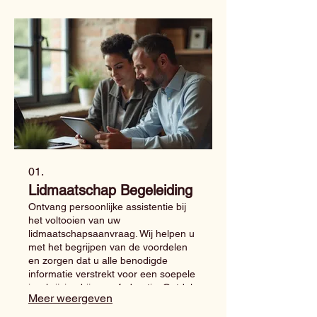
01.
Lidmaatschap Begeleiding
Ontvang persoonlijke assistentie bij
het voltooien van uw
lidmaatschapsaanvraag. Wij helpen u
met het begrijpen van de voordelen
en zorgen dat u alle benodigde
informatie verstrekt voor een soepele
inschrijving bij onze federatie. Ontdek
Meer weergeven
hoe u direct kunt bijdragen aan de
Afro gemeenschap wereldwijd.